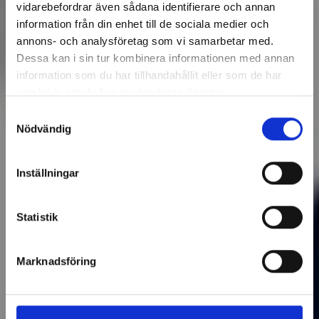
vidarebefordrar även sådana identifierare och annan
information från din enhet till de sociala medier och
annons- och analysföretag som vi samarbetar med.
Dessa kan i sin tur kombinera informationen med annan
information som du har tillhandahållit eller som de har
samlat in när du har använt deras tjänster.
Samtyckesval
Nödvändig
Inställningar
Statistik
Marknadsföring
Vi förklarar din faktura