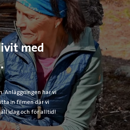
livit med
.
n. Anläggningen har vi
Titta in filmen där vi
l idag och för alltid!