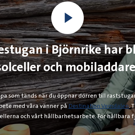
estugan i Björnrike har b
solceller och mobiladdare
mpa som tänds när du öppnar dörren till raststuga
arbete med våra vänner på
Destination Vemdalen
. 
llerna och vårt hållbarhetsarbete. För hållbara fjäl